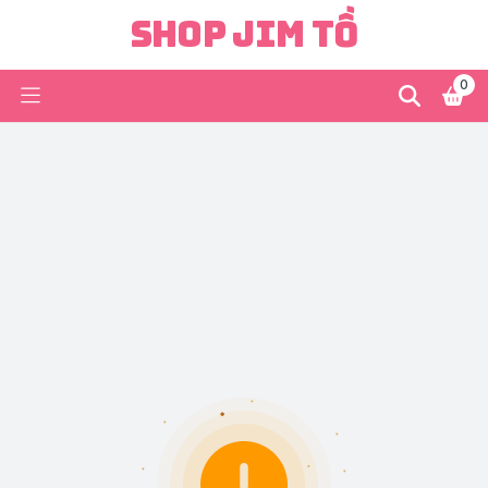
Shop Jim Tồ
0