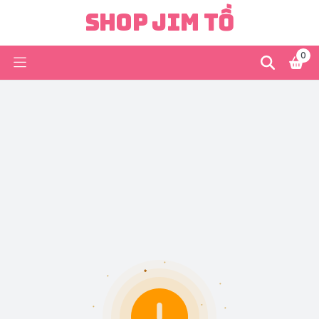
Shop Jim Tồ
0