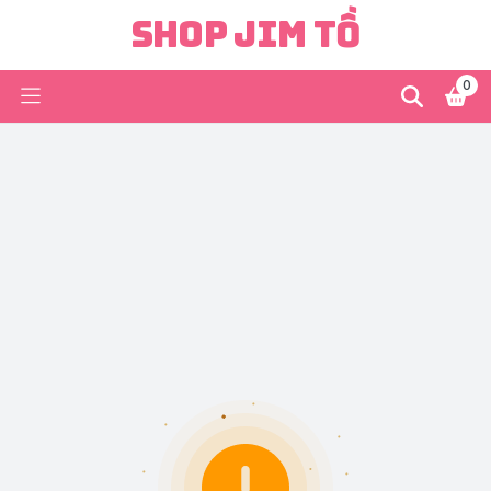
Shop Jim Tồ
0