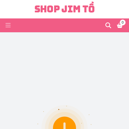
Shop Jim Tồ
0