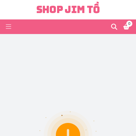
Shop Jim Tồ
0