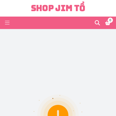
Shop Jim Tồ
0