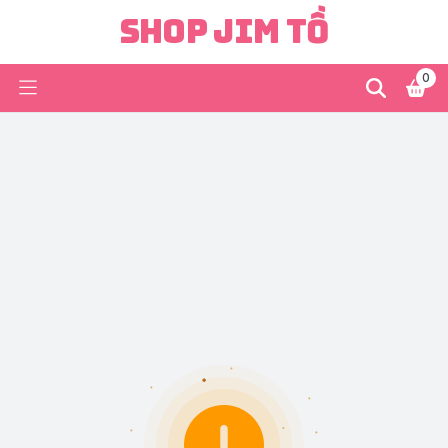
Shop Jim Tồ
0